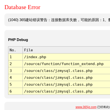
Database Error
(1040) 365建站错误警告：连接数据库失败，可能的原因：1、数
PHP Debug
No.
File
1
/index.php
2
/source/function/function_extend.php
3
/source/class/jzmysql.class.php
4
/source/class/jzmysql.class.php
5
/source/class/jzmysql.class.php
6
/source/class/jzmysql.class.php
www.365jz.com
已经将此