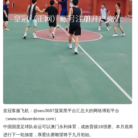
皇冠客服飞机：@seo3687菠菜黑平台汇总大的网络博彩平台
（www.ovilaverdense.com）
中国国度足球队命运可以澳门永利体育，成效晋级18强赛。本月底将
进行下一轮抽签，厚爱比赛瞻望将于九月初始。