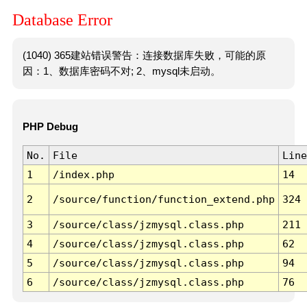
Database Error
(1040) 365建站错误警告：连接数据库失败，可能的原
因：1、数据库密码不对; 2、mysql未启动。
PHP Debug
No.
File
Line
1
/index.php
14
2
/source/function/function_extend.php
324
3
/source/class/jzmysql.class.php
211
4
/source/class/jzmysql.class.php
62
5
/source/class/jzmysql.class.php
94
6
/source/class/jzmysql.class.php
76