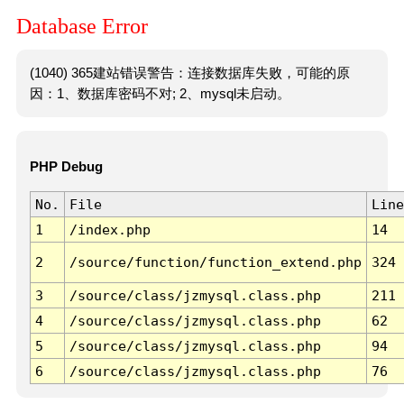
Database Error
(1040) 365建站错误警告：连接数据库失败，可能的原
因：1、数据库密码不对; 2、mysql未启动。
PHP Debug
No.
File
Line
1
/index.php
14
2
/source/function/function_extend.php
324
3
/source/class/jzmysql.class.php
211
4
/source/class/jzmysql.class.php
62
5
/source/class/jzmysql.class.php
94
6
/source/class/jzmysql.class.php
76