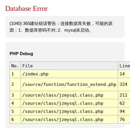
Database Error
(1040) 365建站错误警告：连接数据库失败，可能的原
因：1、数据库密码不对; 2、mysql未启动。
PHP Debug
No.
File
Line
1
/index.php
14
2
/source/function/function_extend.php
324
3
/source/class/jzmysql.class.php
211
4
/source/class/jzmysql.class.php
62
5
/source/class/jzmysql.class.php
94
6
/source/class/jzmysql.class.php
76