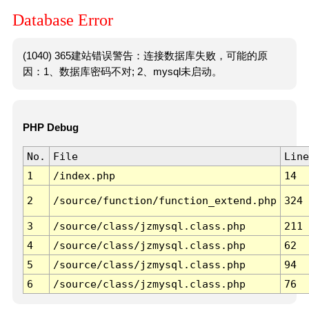
Database Error
(1040) 365建站错误警告：连接数据库失败，可能的原
因：1、数据库密码不对; 2、mysql未启动。
PHP Debug
No.
File
Line
1
/index.php
14
2
/source/function/function_extend.php
324
3
/source/class/jzmysql.class.php
211
4
/source/class/jzmysql.class.php
62
5
/source/class/jzmysql.class.php
94
6
/source/class/jzmysql.class.php
76