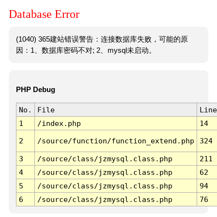
Database Error
(1040) 365建站错误警告：连接数据库失败，可能的原
因：1、数据库密码不对; 2、mysql未启动。
PHP Debug
No.
File
Line
1
/index.php
14
2
/source/function/function_extend.php
324
3
/source/class/jzmysql.class.php
211
4
/source/class/jzmysql.class.php
62
5
/source/class/jzmysql.class.php
94
6
/source/class/jzmysql.class.php
76