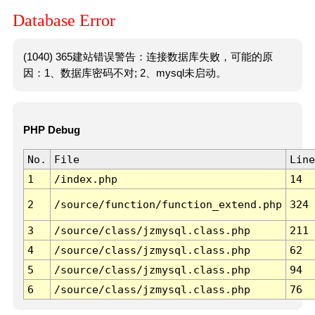
Database Error
(1040) 365建站错误警告：连接数据库失败，可能的原
因：1、数据库密码不对; 2、mysql未启动。
PHP Debug
No.
File
Line
1
/index.php
14
2
/source/function/function_extend.php
324
3
/source/class/jzmysql.class.php
211
4
/source/class/jzmysql.class.php
62
5
/source/class/jzmysql.class.php
94
6
/source/class/jzmysql.class.php
76