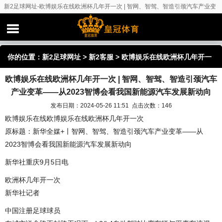
新2足球网址-欧博娱乐在线欧洲杯几年开一次 | 智网、智驾、智造引颈汽车产业变
革——从2023智博会看我国新能源汽车发展新动向
你的位置：
新2足球网址
>
新2客服
> 欧博娱乐在线欧洲杯几年开一
欧博娱乐在线欧洲杯几年开一次 | 智网、智驾、智造引颈汽车
次 | 智网、智驾、智造引颈汽车产业变革——从2023智博会看我国
产业变革——从2023智博会看我国新能源汽车发展新动向
新能源汽车发展新动向
发布日期：2024-05-26 11:51 点击次数：146
欧博娱乐在线欧博娱乐在线欧洲杯几年开一次
原标题：新华全媒+丨智网、智驾、智造引颈汽车产业变革——从
2023智博会看我国新能源汽车发展新动向
新华社重庆9月5日电
欧洲杯几年开一次
新华社记者
中国注册足球球员