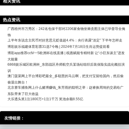
相关资讯
热点资讯
广西梧州市万秀区：242名包保干部对2206家食物坐褥贪图主体已毕督导全掩
饰
上半年东说念主民币对好意思元贬值超4.4%：央行表露“淡定” 下半年怎样走
博彩娱乐福建体育彩票31选7今晚 | 2024年7月18日生肖运势提前看
博彩app推荐cctⅤ一5欧洲杯在线直播 | 税惠赋能专精特新 让“小巨东谈主”迸发
大能量
6868娱乐城区欧洲杯_东部战区舟师航空兵某场站组织后装保险实战化概括演
训
澳门菠菜网上平台博彩吧最全_多聪慧的马云啊，把支付宝留给国内，然后偷
偷退出舞台！
北京赛车捕鱼网上什么赌博赚钱_朱芳雨的聪明之举：赵睿换周琦的交易给广
东队带来了巨大收益
大乐透头奖1注1800万+1注1千万 奖池余额8.55亿
友情链接：