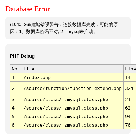
Database Error
(1040) 365建站错误警告：连接数据库失败，可能的原
因：1、数据库密码不对; 2、mysql未启动。
PHP Debug
No.
File
Line
1
/index.php
14
2
/source/function/function_extend.php
324
3
/source/class/jzmysql.class.php
211
4
/source/class/jzmysql.class.php
62
5
/source/class/jzmysql.class.php
94
6
/source/class/jzmysql.class.php
76