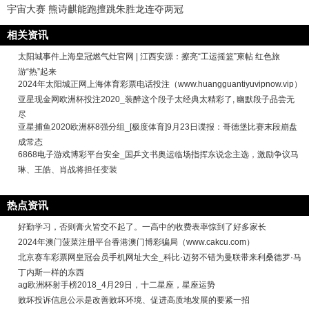
宇宙大赛 熊诗麒能跑擅跳朱胜龙连夺两冠
相关资讯
太阳城事件上海皇冠燃气灶官网 | 江西安源：擦亮“工运摇篮”柬帖 红色旅
游“热”起来
2024年太阳城正网上海体育彩票电话投注（www.huangguantiyuvipnow.vip）
亚星现金网欧洲杯投注2020_装醉这个段子太经典太精彩了, 幽默段子品尝无
尽
亚星捕鱼2020欧洲杯8强分组_[极度体育]9月23日谍报：哥德堡比赛末段崩盘
成常态
6868电子游戏博彩平台安全_国乒文书奥运临场指挥东说念主选，激励争议马
琳、王皓、肖战将担任变装
热点资讯
好勤学习，否则膏火皆交不起了。一高中的收费表率惊到了好多家长
2024年澳门菠菜注册平台香港澳门博彩骗局（www.cakcu.com）
北京赛车彩票网皇冠会员手机网址大全_科比·迈努不错为曼联带来利桑德罗·马
丁内斯一样的东西
ag欧洲杯射手榜2018_4月29日，十二星座，星座运势
败坏投诉信息公示是改善败坏环境、促进高质地发展的要紧一招