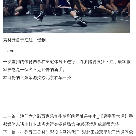
素材开首于汇注，侵删
—end—
一次虚拟的体育赛事在皇冠体育上进行，许多赌徒疯狂下注，最终赢
家居然是一位名不见经传的新手。
本日份的气象泉源按捺北京赛车三公
上一篇：
澳门六合彩百家乐九州博彩的网址是多小_【寰宇看大运】番
邦媒体东谈主打卡成皆大运会畅通场馆 艳羡环境和成就很完整！
下一篇：
排列五三公时时彩投注网站代理_湖北田径双星能干沟通问鼎