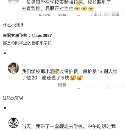
什么小混混
皇冠客服飞机：@seo3687
那是你刚毕业的管帐系学长
▼
这话没谬误
▼