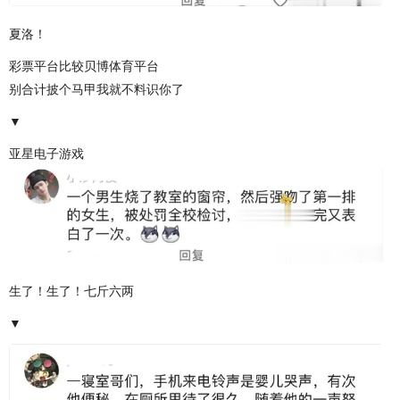
夏洛！
彩票平台比较贝博体育平台
别合计披个马甲我就不料识你了
▼
亚星电子游戏
生了！生了！七斤六两
▼