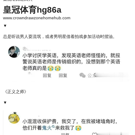
皇冠体育hg86a
www.crowndrawzonehomehub.com
▼
总是听说男人耍流氓，或者男明星借着拍戏参加活动时揩油。
《正义之师》
▼