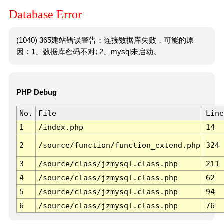
Database Error
(1040) 365建站错误警告：连接数据库失败，可能的原
因：1、数据库密码不对; 2、mysql未启动。
PHP Debug
No.
File
Line
1
/index.php
14
2
/source/function/function_extend.php
324
3
/source/class/jzmysql.class.php
211
4
/source/class/jzmysql.class.php
62
5
/source/class/jzmysql.class.php
94
6
/source/class/jzmysql.class.php
76