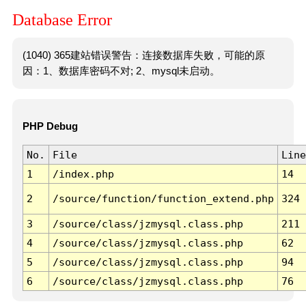
Database Error
(1040) 365建站错误警告：连接数据库失败，可能的原
因：1、数据库密码不对; 2、mysql未启动。
PHP Debug
No.
File
Line
1
/index.php
14
2
/source/function/function_extend.php
324
3
/source/class/jzmysql.class.php
211
4
/source/class/jzmysql.class.php
62
5
/source/class/jzmysql.class.php
94
6
/source/class/jzmysql.class.php
76