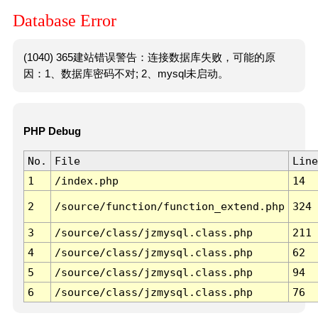
Database Error
(1040) 365建站错误警告：连接数据库失败，可能的原
因：1、数据库密码不对; 2、mysql未启动。
PHP Debug
No.
File
Line
1
/index.php
14
2
/source/function/function_extend.php
324
3
/source/class/jzmysql.class.php
211
4
/source/class/jzmysql.class.php
62
5
/source/class/jzmysql.class.php
94
6
/source/class/jzmysql.class.php
76